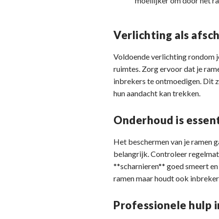
moeilijker om door het r
Verlichting als afsc
Voldoende verlichting rondom je
ruimtes. Zorg ervoor dat je rame
inbrekers te ontmoedigen. Dit z
hun aandacht kan trekken.
Onderhoud is essent
Het beschermen van je ramen gaa
belangrijk. Controleer regelmati
**scharnieren** goed smeert en 
ramen maar houdt ook inbrekers
Professionele hulp 