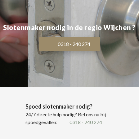
Slotenmaker nodig in de regio Wijchen ?
0318 - 240 274
Spoed slotenmaker nodig?
24/7 directe hulp nodig? Bel ons nu bij
spoedgevallen:
0318 - 240 274