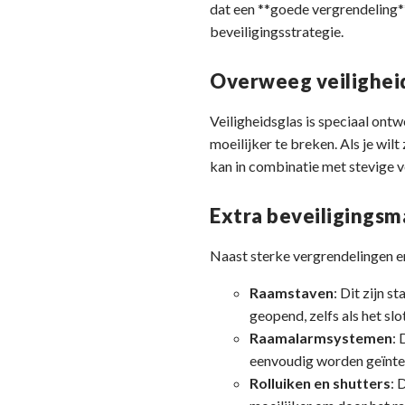
dat een **goede vergrendeling** 
beveiligingsstrategie.
Overweeg veilighei
Veiligheidsglas is speciaal ont
moeilijker te breken. Als je wil
kan in combinatie met stevige 
Extra beveiligings
Naast sterke vergrendelingen en
Raamstaven
: Dit zijn 
geopend, zelfs als het slo
Raamalarmsystemen
: 
eenvoudig worden geïnte
Rolluiken en shutters
: 