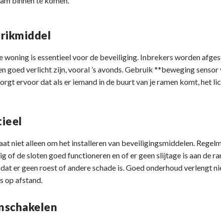
aam binnen te komen.
hrikmiddel
 woning is essentieel voor de beveiliging. Inbrekers worden afges
n goed verlicht zijn, vooral ’s avonds. Gebruik **beweging sensor 
orgt ervoor dat als er iemand in de buurt van je ramen komt, het l
ieel
t niet alleen om het installeren van beveiligingsmiddelen. Regelm
g of de sloten goed functioneren en of er geen slijtage is aan de r
dat er geen roest of andere schade is. Goed onderhoud verlengt nie
 op afstand.
inschakelen