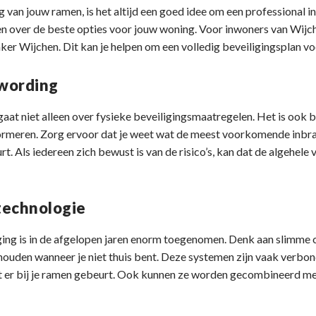
ng van jouw ramen, is het altijd een goed idee om een professional i
en over de beste opties voor jouw woning. Voor inwoners van Wijch
ker Wijchen. Dit kan je helpen om een volledig beveiligingsplan voo
wording
at niet alleen over fysieke beveiligingsmaatregelen. Het is ook be
informeren. Zorg ervoor dat je weet wat de meest voorkomende inb
rt. Als iedereen zich bewust is van de risico’s, kan dat de algehele
technologie
ing is in de afgelopen jaren enorm toegenomen. Denk aan slimme c
te houden wanneer je niet thuis bent. Deze systemen zijn vaak verbo
at er bij je ramen gebeurt. Ook kunnen ze worden gecombineerd m