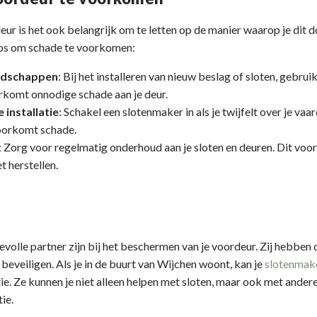
ur is het ook belangrijk om te letten op de manier waarop je dit doe
tips om schade te voorkomen:
eedschappen
: Bij het installeren van nieuw beslag of sloten, gebruik 
rkomt onnodige schade aan je deur.
 installatie
: Schakel een slotenmaker in als je twijfelt over je va
voorkomt schade.
: Zorg voor regelmatig onderhoud aan je sloten en deuren. Dit voo
t herstellen.
olle partner zijn bij het beschermen van je voordeur. Zij hebben 
 beveiligen. Als je in de buurt van Wijchen woont, kan je
slotenmak
tie. Ze kunnen je niet alleen helpen met sloten, maar ook met ande
ie.