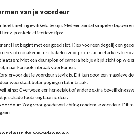
ermen van je voordeur
hoeft niet ingewikkeld te zijn. Met een aantal simpele stappen e
 Hier zijn enkele effectieve tips:
leren
: Het begint met een goed slot. Kies voor een degelijk en gecer
 een slotenmaker in te schakelen voor professioneel advies hierov
plaatsen
: Met een deurspion of camera heb je altijd zicht op wie er
voel, maar kan ook inbraak voorkomen.
Zorg ervoor dat je voordeur stevig is. Dit kan door een massieve deu
e deur weerstaat beter pogingen tot inbraak.
eiliging
: Overweeg een hengelslot of andere extra beveiligingssy
at je schade toebrengt aan je deur.
 voordeur
: Zorg voor goede verlichting rondom je voordeur. Dit m
gaan.
voordeur te voorkomen