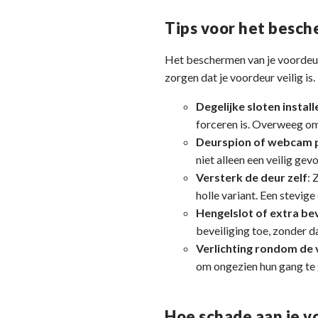
Tips voor het besch
Het beschermen van je voordeur 
zorgen dat je voordeur veilig is.
Degelijke sloten instal
forceren is. Overweeg om
Deurspion of webcam 
niet alleen een veilig ge
Versterk de deur zelf
: 
holle variant. Een stevig
Hengelslot of extra bev
beveiliging toe, zonder d
Verlichting rondom de
om ongezien hun gang te 
Hoe schade aan je 