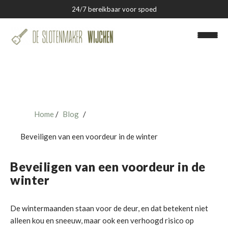
24/7 bereikbaar voor spoed
Home
Blog
Slotenmaker Wijchen
Beveiligen van een voordeur in de winter
Over ons
Beveiligen van een voordeur in de
Blog
winter
Contact
De wintermaanden staan voor de deur, en dat betekent niet
alleen kou en sneeuw, maar ook een verhoogd risico op