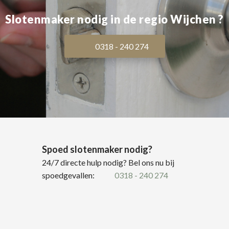
Slotenmaker nodig in de regio Wijchen ?
0318 - 240 274
Spoed slotenmaker nodig?
24/7 directe hulp nodig? Bel ons nu bij
spoedgevallen:
0318 - 240 274