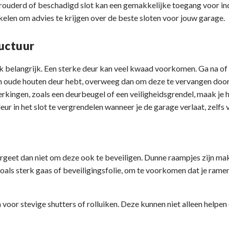
n verouderd of beschadigd slot kan een gemakkelijke toegang voor 
kelen om advies te krijgen over de beste sloten voor jouw garage.
uctuur
ook belangrijk. Een sterke deur kan veel kwaad voorkomen. Ga na o
 een oude houten deur hebt, overweeg dan om deze te vervangen door
erkingen, zoals een deurbeugel of een veiligheidsgrendel, maak je h
ur in het slot te vergrendelen wanneer je de garage verlaat, zelfs 
ergeet dan niet om deze ook te beveiligen. Dunne raampjes zijn m
 zoals sterk gaas of beveiligingsfolie, om te voorkomen dat je ra
 voor stevige shutters of rolluiken. Deze kunnen niet alleen helpen