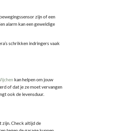
bewegingssensor zijn of een
en alarm kan een geweldige
ra’s schrikken indringers vaak
Wijchen
kan helpen om jouw
erd of dat je ze moet vervangen
engt ook de levensduur.
zijn. Check altijd de
cten tegen de garage kunnen