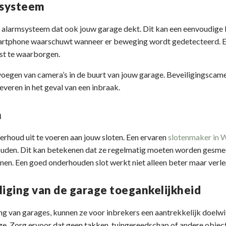
msysteem
n alarmsysteem dat ook jouw garage dekt. Dit kan een eenvoudige 
artphone waarschuwt wanneer er beweging wordt gedetecteerd. E
st te waarborgen.
oegen van camera’s in de buurt van jouw garage. Beveiligingscame
everen in het geval van een inbraak.
n
rhoud uit te voeren aan jouw sloten. Een ervaren
slotenmaker in 
 houden. Dit kan betekenen dat ze regelmatig moeten worden gesme
tonen. Een goed onderhouden slot werkt niet alleen beter maar verl
liging van de garage toegankelijkheid
g van garages, kunnen ze voor inbrekers een aantrekkelijk doelwit 
ge. Zorg ervoor dat geen takken, tuingereedschap of andere obje