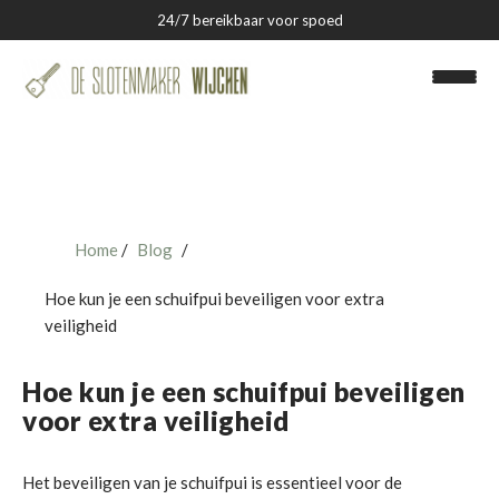
24/7 bereikbaar voor spoed
Home
Blog
Slotenmaker Wijchen
Hoe kun je een schuifpui beveiligen voor extra
Over ons
veiligheid
Blog
Hoe kun je een schuifpui beveiligen
voor extra veiligheid
Contact
Het beveiligen van je schuifpui is essentieel voor de