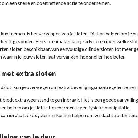
jk om een snelle en doeltreffende actie te ondernemen.
kunt nemen, is het vervangen van je sloten. Dit kan helpen om je huis
 heeft gevonden. Een slotenmaker kan je adviseren over welke slote
oorten sloten beschikbaar, van eenvoudige cilindersloten tot meer
waarin je jouw sloten laat vervangen; hoe sneller, hoe beter.
 met extra sloten
dslot, kun je overwegen om extra beveiligingsmaatregelen te neme
 biedt extra weerstand tegen inbraak. Het is een goede aanvulling 
en helpen om je slot te beschermen tegen fysieke manipulatie.
camera’s:
Deze systemen kunnen helpen om verdachte activiteiten
iging van je deur