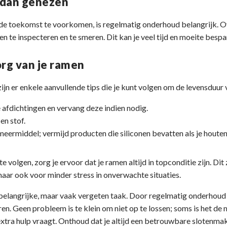
 dan genezen
de toekomst te voorkomen, is regelmatig onderhoud belangrijk. 
 te inspecteren en te smeren. Dit kan je veel tijd en moeite bespar
org van je ramen
jn er enkele aanvullende tips die je kunt volgen om de levensduur 
 afdichtingen en vervang deze indien nodig.
 en stof.
meermiddel; vermijd producten die siliconen bevatten als je houte
volgen, zorg je ervoor dat je ramen altijd in topconditie zijn. Dit 
maar ook voor minder stress in onverwachte situaties.
belangrijke, maar vaak vergeten taak. Door regelmatig onderhoud u
ren. Geen probleem is te klein om niet op te lossen; soms is het de
 extra hulp vraagt. Onthoud dat je altijd een betrouwbare slotenm