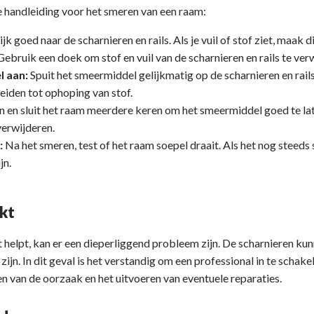
 handleiding voor het smeren van een raam:
jk goed naar de scharnieren en rails. Als je vuil of stof ziet, maak d
ebruik een doek om stof en vuil van de scharnieren en rails te ver
 aan:
Spuit het smeermiddel gelijkmatig op de scharnieren en rails.
leiden tot ophoping van stof.
 en sluit het raam meerdere keren om het smeermiddel goed te lat
verwijderen.
:
Na het smeren, test of het raam soepel draait. Als het nog steeds 
jn.
kt
t helpt, kan er een dieperliggend probleem zijn. De scharnieren k
zijn. In dit geval is het verstandig om een professional in te schake
en van de oorzaak en het uitvoeren van eventuele reparaties.