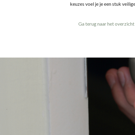
keuzes voel je je een stuk veiliger
Ga terug naar het overzicht