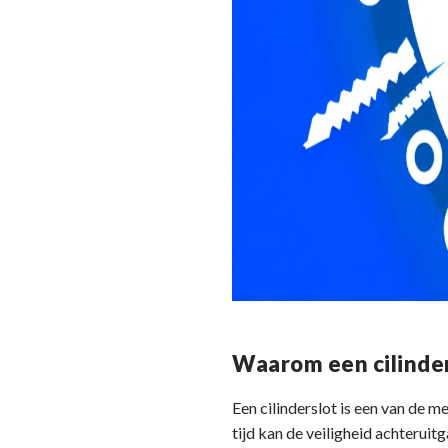
Waarom een cilinde
Een cilinderslot is een van de 
tijd kan de veiligheid achteruit