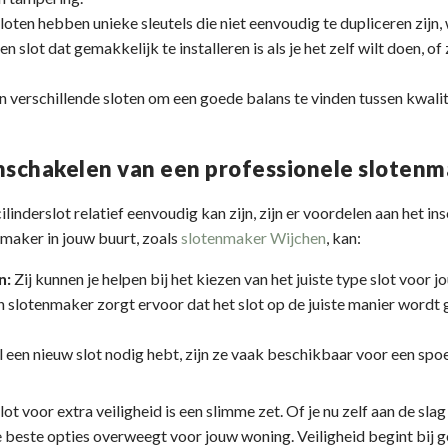
ten hebben unieke sleutels die niet eenvoudig te dupliceren zijn, 
en slot dat gemakkelijk te installeren is als je het zelf wilt doen, of
n verschillende sloten om een goede balans te vinden tussen kwalit
nschakelen van een professionele slotenm
inderslot relatief eenvoudig kan zijn, zijn er voordelen aan het i
maker in jouw buurt, zoals
slotenmaker Wijchen
, kan:
n:
Zij kunnen je helpen bij het kiezen van het juiste type slot voor j
 slotenmaker zorgt ervoor dat het slot op de juiste manier wordt ge
el een nieuw slot nodig hebt, zijn ze vaak beschikbaar voor een spo
ot voor extra veiligheid is een slimme zet. Of je nu zelf aan de sla
e beste opties overweegt voor jouw woning. Veiligheid begint bij g