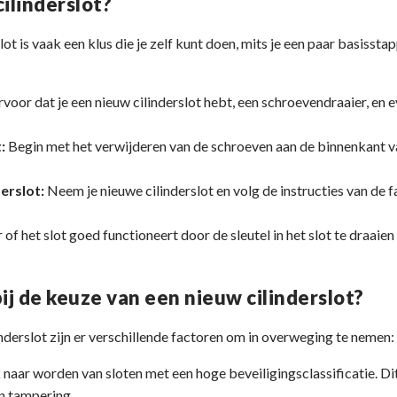
ilinderslot?
t is vaak een klus die je zelf kunt doen, mits je een paar basisstap
voor dat je een nieuw cilinderslot hebt, een schroevendraaier, en 
:
Begin met het verwijderen van de schroeven aan de binnenkant v
erslot:
Neem je nieuwe cilinderslot en volg de instructies van de 
of het slot goed functioneert door de sleutel in het slot te draaien 
j de keuze van een nieuw cilinderslot?
inderslot zijn er verschillende factoren om in overweging te nemen:
 naar worden van sloten met een hoge beveiligingsclassificatie. Dit
n tampering.