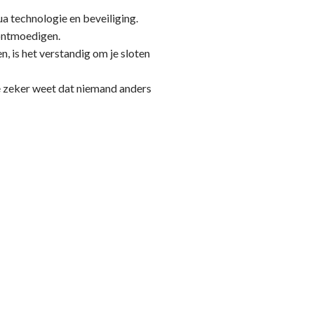
qua technologie en beveiliging.
 ontmoedigen.
n, is het verstandig om je sloten
 je zeker weet dat niemand anders