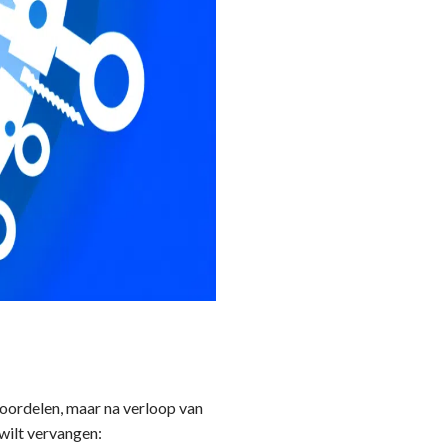
voordelen, maar na verloop van
 wilt vervangen: