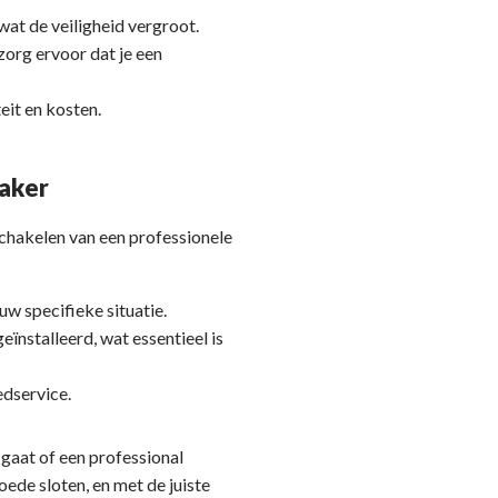
wat de veiligheid vergroot.
 zorg ervoor dat je een
eit en kosten.
aker
nschakelen van een professionele
ouw specifieke situatie.
ïnstalleerd, wat essentieel is
edservice.
g gaat of een professional
oede sloten, en met de juiste